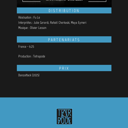
DISTRIBUTION
Réalisation : Fu Le
Interprètes : Julie Gerardi, Rafaël Cherkaski, Maya Eymeri
Musique : Olivier Lasson
PARTENARIATS
France - 6:25
Production : Tetrapode
PRIX
Danzattack (2025)