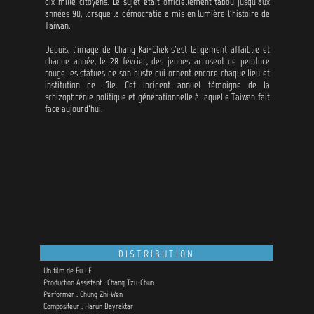
dix mille citoyens. Le sujet était officiellement tabou jusqu'aux
années 90, lorsque la démocratie a mis en lumière l'histoire de
Taiwan.
Depuis, l'image de Chang Kai-Chek s'est largement affaiblie et
chaque année, le 28 février, des jeunes arrosent de peinture
rouge les statues de son buste qui ornent encore chaque lieu et
institution de l'île. Cet incident annuel témoigne de la
schizophrénie politique et générationnelle à laquelle Taiwan fait
face aujourd'hui.
DISTRIBUTION
Un film de Fu LE
Production Assistant : Chang Tzu-Chun
Performer : Chung Zhi-Wen
Compositeur : Harun Bayraktar