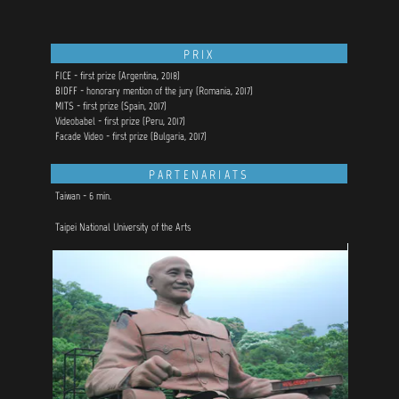
PRIX
FICE - first prize (Argentina, 2018)
BIDFF - honorary mention of the jury (Romania, 2017)
MITS - first prize (Spain, 2017)
Videobabel - first prize (Peru, 2017)
Facade Video - first prize (Bulgaria, 2017)
PARTENARIATS
Taiwan - 6 min.
Taipei National University of the Arts