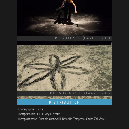
MICADANSES (PARIS - 2018)
BAI-SHA-WAN (TAIWAN - 2016)
DISTRIBUTION
Chorégraphie : Fu Le
Interprétation : Fu le, Maya Eymeri
(remplacement : Eugenia Carnevalli, Rafaëlla Tempesta, Chung Zhi-Wen)